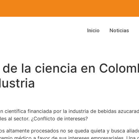
Inicio
Noticias
 de la ciencia en Colom
dustria
n científica financiada por la industria de bebidas azucar
es al sector. ¿Conflicto de intereses?
tos altamente procesados no se queda quieta y busca alia
gremio médico a favor de sus intereses empresariales. Una 