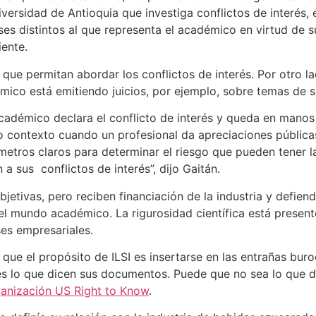
versidad de Antioquia que investiga conflictos de interés,
es distintos al que representa el académico en virtud de s
iente.
que permitan abordar los conflictos de interés. Por otro l
ico está emitiendo juicios, por ejemplo, sobre temas de 
académico declara el conflicto de interés y queda en mano
otro contexto cuando un profesional da apreciaciones públi
rámetros claros para determinar el riesgo que pueden tener 
a sus conflictos de interés”, dijo Gaitán.
etivas, pero reciben financiación de la industria y defien
el mundo académico. La rigurosidad científica está presente
ses empresariales.
ue el propósito de ILSI es insertarse en las entrañas burocr
 es lo que dicen sus documentos. Puede que no sea lo que
rganización US Right to Know
.