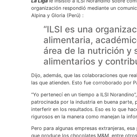
La Liga
le insistió a ILSI Norandino sobre có
organización respondió mediante un comunica
Alpina y Gloria (Perú) :
“ILSI es una organizac
alimentaria, académic
área de la nutrición y
alimentarios y contrib
Dijo, además, que las colaboraciones que rea
las que atienden. Esto fue corroborado por P
“Yo pertenecí en un tiempo a ILSI Norandino”
patrocinada por la industria en buena parte, p
interferir en los resultados. Eso es lo que 
rigurosos en la manera como manejan la info
Pero para algunas empresas extranjeras, esa p
que produce los chocolates M&M, entre otros,