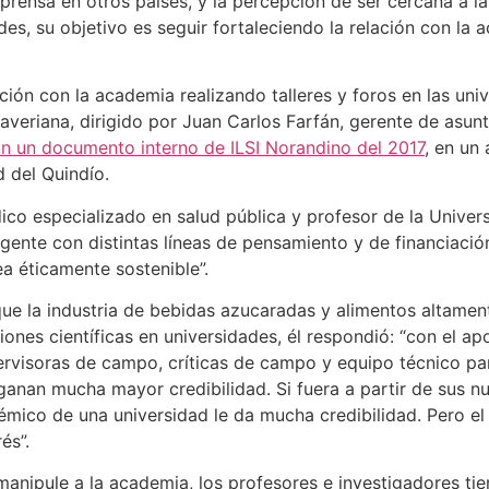
prensa en otros países, y la percepción de ser cercana a la
es, su objetivo es seguir fortaleciendo la relación con la a
ción con la academia realizando talleres y foros en las uni
averiana, dirigido por Juan Carlos Farfán, gerente de asunt
n un documento interno de ILSI Norandino del 2017
, en un
d del Quindío.
o especializado en salud pública y profesor de la Univers
gente con distintas líneas de pensamiento y de financiación
a éticamente sostenible”.
ue la industria de bebidas azucaradas y alimentos altamen
iones científicas en universidades, él respondió: “con el 
rvisoras de campo, críticas de campo y equipo técnico par
anan mucha mayor credibilidad. Si fuera a partir de sus nut
démico de una universidad le da mucha credibilidad. Pero 
és”.
 manipule a la academia, los profesores e investigadores tie