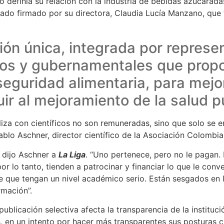
mo definía su relación con la industria de bebidas azucarad
do firmado por su directora, Claudia Lucía Manzano, que 
ión única, integrada por represen
os y gubernamentales que propor
 seguridad alimentaria, para mejo
uir al mejoramiento de la salud pú
liza con científicos no son remuneradas, sino que solo se e
ablo Aschner, director científico de la Asociación Colombi
, dijo Aschner a
La Liga
. “Uno pertenece, pero no le pagan. 
or lo tanto, tienden a patrocinar y financiar lo que le conv
hace que tengan un nivel académico serio. Están sesgados en
rmación”.
ublicación selectiva afecta la transparencia de la instituc
 en un intento por hacer más transparentes sus posturas c