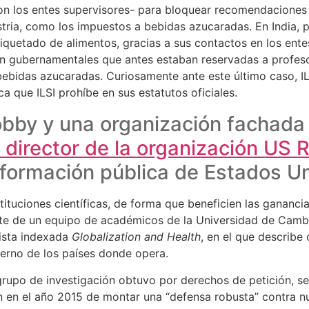
 con los entes supervisores- para bloquear recomendaciones
stria, como los impuestos a bebidas azucaradas. En India, 
tiquetado de alimentos, gracias a sus contactos en los ente
n gubernamentales que antes estaban reservadas a profesor
bebidas azucaradas. Curiosamente ante este último caso, IL
ca que ILSI prohíbe en sus estatutos oficiales.
obby y una organización fachada de
 director de la organización US 
formación pública de Estados Un
stituciones científicas, de forma que beneficien las ganancia
rte de un equipo de académicos de la Universidad de Cambr
vista indexada
Globalization and Health
, en el que describe
ierno de los países donde opera.
grupo de investigación obtuvo por derechos de petición, se
n en el año 2015 de montar una “defensa robusta” contra n