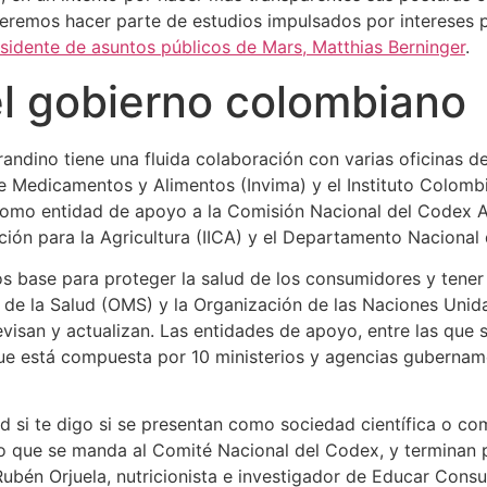
eremos hacer parte de estudios impulsados por intereses p
esidente de asuntos públicos de Mars, Matthias Berninger
.
el gobierno colombiano
andino tiene una fluida colaboración con varias oficinas d
 de Medicamentos y Alimentos (Invima) y el Instituto Colomb
como entidad de apoyo a la Comisión Nacional del Codex Ali
ción para la Agricultura (IICA) y el Departamento Nacional
os base para proteger la salud de los consumidores y tener 
de la Salud (OMS) y la Organización de las Naciones Unidas
evisan y actualizan. Las entidades de apoyo, entre las que 
ue está compuesta por 10 ministerios y agencias gubername
d si te digo si se presentan como sociedad científica o co
o que se manda al Comité Nacional del Codex, y terminan pa
Rubén Orjuela, nutricionista e investigador de Educar Cons