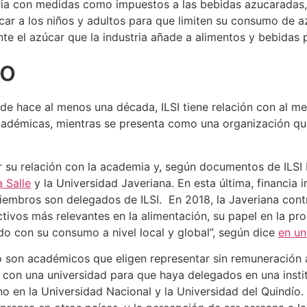
stria con medidas como impuestos a las bebidas azucaradas
ar a los niños y adultos para que limiten su consumo de azú
e el azúcar que la industria añade a alimentos y bebidas 
no
e hace al menos una década, ILSI tiene relación con al me
démicas, mientras se presenta como una organización que n
er su relación con la academia y, según documentos de ILSI
 Salle
y la Universidad Javeriana. En esta última, financia 
miembros son delegados de ILSI. En 2018, la Javeriana contr
ivos más relevantes en la alimentación, su papel en la pro
do con su consumo a nivel local y global”, según dice
en un
o son académicos que eligen representar sin remuneración a
 con una universidad para que haya delegados en una insti
o en la Universidad Nacional y la Universidad del Quindío