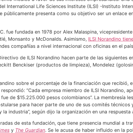
 International Life Sciences Institute (ILSI) -Instituto Inte
que públicamente presenta como su objetivo ser un enlace en
. fue fundada en 1978 por Alex Malaspina, vicepresidente 
stlé, Monsanto y McDonalds. Asimismo,
ILSI Norandino tie
des compañías a nivel internacional con oficinas en el país
irectivo de ILSI Norandino hacen parte de las siguientes 
eckitt Benckiser (productos de limpieza), Mondelez (golos
andino sobre el porcentaje de la financiación que recibió,
respondió: “Cada empresa miembro de ILSI Norandino, apor
fue de $15.225.000 pesos colombianos”. La membresía les
stularse para hacer parte de uno de sus comités técnicos y 
 y la industria”, según dijo la organización en una respuest
radas de esta fundación, que tiene presencia mundial a trav
imes
y
The Guardian
. Se le acusa de haber influido en la p