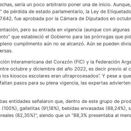
chas, sería un poco arbitrario poner una de inicio. Aunque, 
s” de pérdida de estado parlamentario, la Ley de Etiqueta
.642, fue aprobada por la Cámara de Diputados en octubre 
tación, pero su entrada en vigencia (aunque con algunas f
ento” que estableció el Gobierno para las prórrogas que pidi
el pleno cumplimento aún no se alcanzó. Aún se pueden divi
ersas.
ación Interamericana del Corazón (FIC) y la Federación Ar
entre octubre y diciembre del año 2022, es decir previo al 
los kioscos escolares eran ultraprocesados”. Y pese a que 
faltan pasos para su plena vigencia, las expertas advierte
mbas entidades señalaron que, dentro de este grupo de prod
 (100%), galletitas (91,18%), bebidas envasadas (88,24%), s
reales (82,35%)”, siendo que un “88,3% presentaba al menos