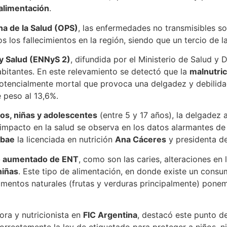
 alimentación
.
a de la Salud (OPS)
, las enfermedades no transmisibles s
 los fallecimientos en la región, siendo que un tercio de l
y Salud (ENNyS 2)
, difundida por el Ministerio de Salud y 
bitantes. En este relevamiento se detectó que la
malnutric
potencialmente mortal que provoca una delgadez y debilidad 
e peso al 13,6%.
os, niñas y adolescentes
(entre 5 y 17 años), la delgadez a
El impacto en la salud se observa en los datos alarmantes 
obae
la licenciada en nutrición
Ana Cáceres
y presidenta d
go aumentado de ENT
, como son las caries, alteraciones en 
niñas
. Este tipo de alimentación, en donde existe un cons
entos naturales (frutas y verduras principalmente) ponemo
dora y nutricionista en
FIC Argentina
, destacó este punto de