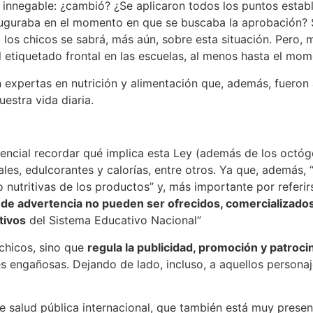
innegable: ¿cambió? ¿Se aplicaron todos los puntos establ
auguraba en el momento en que se buscaba la aprobación?
a los chicos se sabrá, más aún, sobre esta situación. Pero, 
l etiquetado frontal en las escuelas, al menos hasta el mom
 expertas en nutrición y alimentación que, además, fueron 
estra vida diaria.
esencial recordar qué implica esta Ley (además de los oct
les, edulcorantes y calorías, entre otros. Ya que, además, 
nutritivas de los productos” y, más importante por referir
o de advertencia no pueden ser ofrecidos, comercializado
tivos
del Sistema Educativo Nacional”
 chicos, sino que
regula la publicidad, promoción y patrocin
es engañosas. Dejando de lado, incluso, a aquellos person
e salud pública internacional, que también está muy present