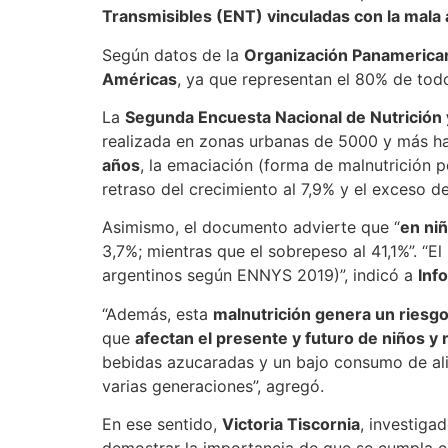
Transmisibles (ENT) vinculadas con la mala
Según datos de la
Organización Panamerican
Américas
, ya que representan el 80% de todos
La
Segunda Encuesta Nacional de Nutrición 
realizada en zonas urbanas de 5000 y más ha
años
, la emaciación (forma de malnutrición 
retraso del crecimiento al 7,9% y el exceso d
Asimismo, el documento advierte que “
en niñ
3,7%; mientras que el sobrepeso al 41,1%”. “
argentinos según ENNYS 2019)”, indicó a
Inf
“Además, esta
malnutrición genera un ries
que
afectan el presente y futuro de niños y 
bebidas azucaradas y un bajo consumo de alim
varias generaciones”, agregó.
En ese sentido,
Victoria Tiscornia
, investiga