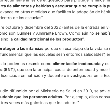
orrectamente la ley de etiquetado para proteger a niños, 
erta de alimentos y bebidas y asegurar que se cumpla la p
 avance en otras medidas que faciliten la adopción de háb
entro de las escuelas”.
ntre octubre y diciembre del 2022 (antes de la entrada en 
como son Quilmes y Almirante Brown. Como aún no se había 
 sino la
calidad nutricional de los productos”.
roteger a las infancias
porque en esa etapa de la vida se 
 fundamental que las escuelas sean entornos saludables”, ex
dos lo podemos resumir como
alimentación inadecuada
y es
es (ENT)
, que son la principal causa de enfermedad y muert
, licenciada en nutrición y docente e investigadora en la Es
tudio difundido por el Ministerio de Salud en 2019, se advie
ludable que las personas adultas.
Por ejemplo, ellos cons
 tres veces más golosinas que los adultos”.