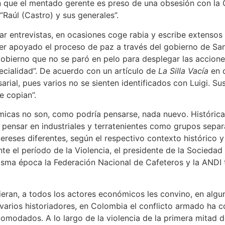
que el mentado gerente es preso de una obsesión con la G
Raúl (Castro) y sus generales”.
ar entrevistas, en ocasiones coge rabia y escribe extenso
ber apoyado el proceso de paz a través del gobierno de Sa
obierno que no se paró en pelo para desplegar las accione
cialidad”. De acuerdo con un artículo de
La Silla Vacía
en q
arial, pues varios no se sienten identificados con Luigi. S
e copian”.
nómicas no son, como podría pensarse, nada nuevo. Históric
l pensar en industriales y terratenientes como grupos sep
reses diferentes, según el respectivo contexto histórico y
te el período de la Violencia, el presidente de la Socieda
isma época la Federación Nacional de Cafeteros y la ANDI t
eran, a todos los actores económicos les convino, en algu
arios historiadores, en Colombia el conflicto armado ha c
modados. A lo largo de la violencia de la primera mitad de