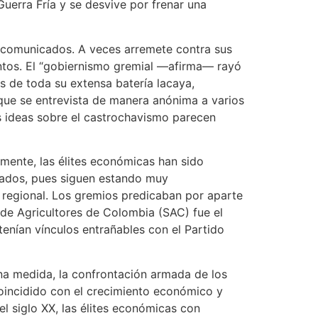
uerra Fría y se desvive por frenar una
s comunicados. A veces arremete contra sus
ntos. El “gobiernismo gremial —afirma— rayó
s de toda su extensa batería lacaya,
ue se entrevista de manera anónima a varios
us ideas sobre el castrochavismo parecen
amente, las élites económicas han sido
arados, pues siguen estando muy
 regional. Los gremios predicaban por aparte
d de Agricultores de Colombia (SAC) fue el
enían vínculos entrañables con el Partido
na medida, la confrontación armada de los
oincidido con el crecimiento económico y
l siglo XX, las élites económicas con