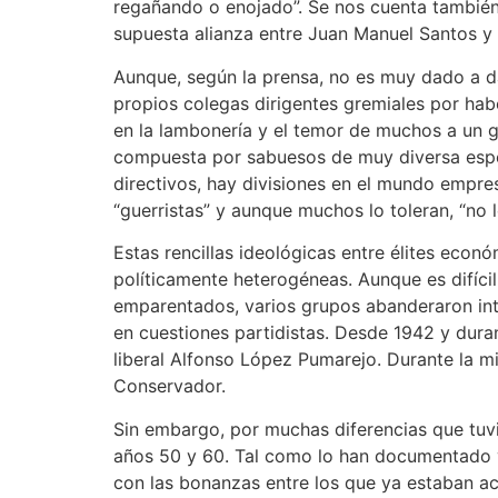
regañando o enojado”. Se nos cuenta también 
supuesta alianza entre Juan Manuel Santos y “
Aunque, según la prensa, no es muy dado a d
propios colegas dirigentes gremiales por ha
en la lambonería y el temor de muchos a un g
compuesta por sabuesos de muy diversa espe
directivos, hay divisiones en el mundo empres
“guerristas” y aunque muchos lo toleran, “no l
Estas rencillas ideológicas entre élites eco
políticamente heterogéneas. Aunque es difíci
emparentados, varios grupos abanderaron inte
en cuestiones partidistas. Desde 1942 y duran
liberal Alfonso López Pumarejo. Durante la m
Conservador.
Sin embargo, por muchas diferencias que tuvi
años 50 y 60. Tal como lo han documentado v
con las bonanzas entre los que ya estaban aco